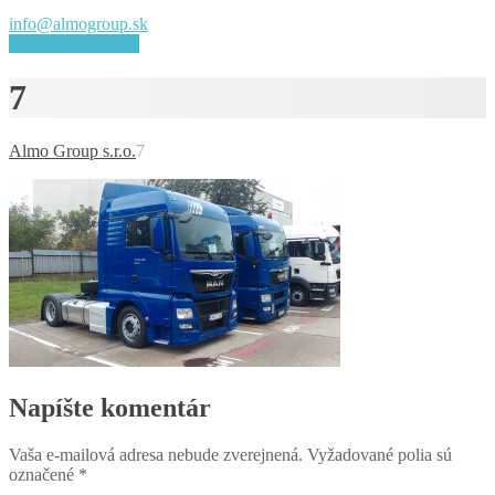
info@almogroup.sk
Objednaj prepravu
7
Almo Group s.r.o.
7
Napíšte komentár
Vaša e-mailová adresa nebude zverejnená.
Vyžadované polia sú
označené
*