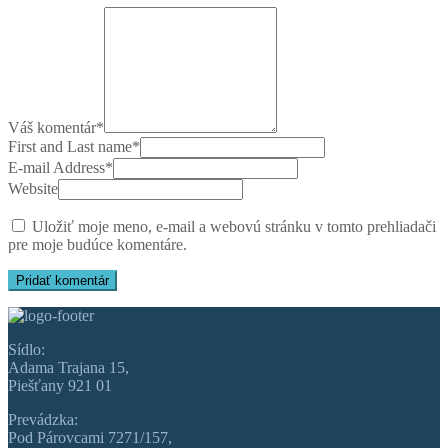
Váš komentár
*
First and Last name
*
E-mail Address
*
Website
Uložiť moje meno, e-mail a webovú stránku v tomto prehliadači
pre moje budúce komentáre.
Sídlo:
Adama Trajana 15,
Piešťany 921 01
Prevádzka:
Pod Párovcami 7271/157,