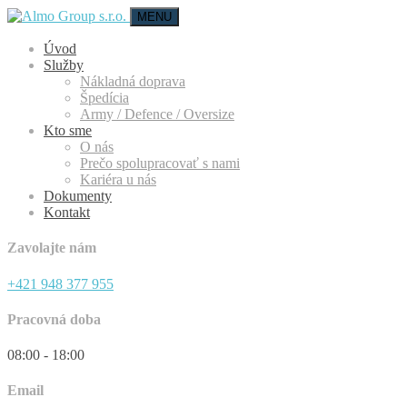
MENU
Úvod
Služby
Nákladná doprava
Špedícia
Army / Defence / Oversize
Kto sme
O nás
Prečo spolupracovať s nami
Kariéra u nás
Dokumenty
Kontakt
Zavolajte nám
+421 948 377 955
Pracovná doba
08:00 - 18:00
Email