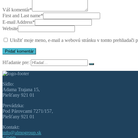
Váš komentár
*
First and Last name
*
E-mail Address
*
Website
Uložiť moje meno, e-mail a webovú stránku v tomto prehliadači 
Hľadanie pre:
Sídlo:
Adama Trajana 15,
Piešťany 921 01
Prevádzka:
Pod Párovcami 7271/157,
Piešťany 921 01
Kontakt:
info@almogroup.sk