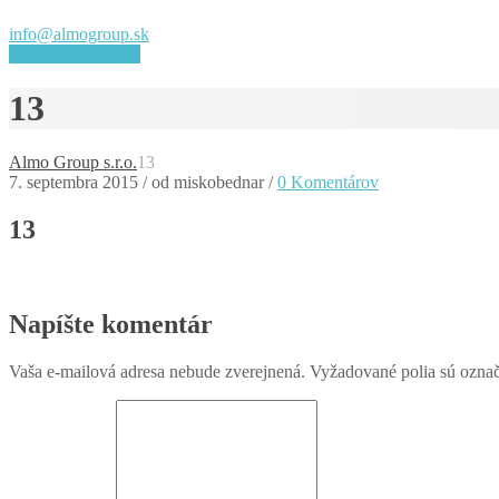
info@almogroup.sk
Objednaj prepravu
13
Almo Group s.r.o.
13
7. septembra 2015
/
od miskobednar
/
0 Komentárov
13
Napíšte komentár
Vaša e-mailová adresa nebude zverejnená.
Vyžadované polia sú ozna