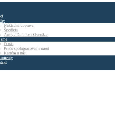
od
žby
Nákladná doprava
Špedícia
Army / Defence / Oversize
 sme
O nás
Prečo spolupracovať s nami
Kariéra u nás
umenty
takt