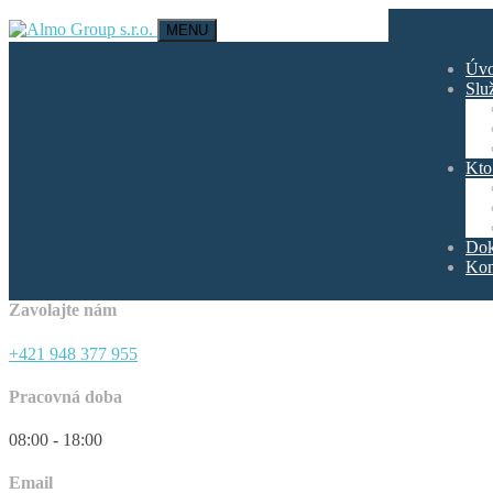
MENU
Úv
Slu
Kto
Dok
Kon
Zavolajte nám
+421 948 377 955
Pracovná doba
08:00 - 18:00
Email